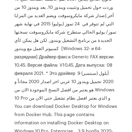
وردت حول تحميل وتثبيت ويندوز 10. يعد ويندوز 10 من
أخر إصدار شركة مايكروسوفت ويضم العديد من المزايا
التي لم تتوفر في 24 تموز (يوليو) 2015 في نهاية شهر
تموز/ يوليو الحالي ستطرح شركة مايكروسوفت نسختها
الجديدة من برنامج التشغيل ويندوز. لكن هل يمكن لأي
كمبيوتر العمل مع ويندوز [Windows 32- и 64-
разрядная] Драйвер факса Generic FAX версии
10.45. Версия файла: V10.45. Дата выпуска: 08
февраля 2021. * Это драйвер 9 أيلول (سبتمبر)
2020 تحميل ويندوز 10 عربي اخر اصدار 2020 مجاناً و
هو يعتبر من افضل النسخ الموجودة الان من Windows
10 Pro و الذي يعتبر افضل نظام تشغيل حتي الان من
You can download Docker Desktop for Windows
from Docker Hub. This page contains
information on installing Docker Desktop on
Windows 10 Pro, Enterprise , 3.9 bugfix 2020-