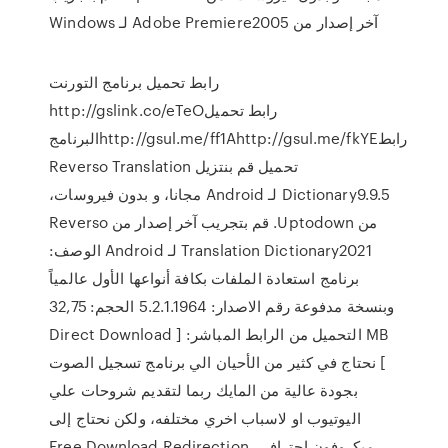
آخر إصدار من Adobe Premiere2005 لـ Windows
رابط تحميل برنامج التورنت
http://gslink.co/eTeOرابط تحميل
البرنامجhttp://gsul.me/ff1Ahttp://gsul.me/fkYEرابط
تحميل ‫قم بنتزيل Reverso Translation
Dictionary9.9.5 لـ Android مجانا، و بدون فيروسات،
من Uptodown. قم بتجريب آخر إصدار من Reverso
Translation Dictionary2021 لـ Android الوصف:
برنامج استعادة الملفات بكافة أنواعها الأول عالمياً
وبنسخة مدفوعة رقم الاصدار: 5.2.1.1964 الحجم: 32,75
MB التحميل من الرابط المباشر: [ Direct Download
] نحتاج في كثير من الأحيان الي برنامج تسجيل الصوت
بجودة عالية من المايك ربما لتقديم شروحات علي
اليوتيوب او لاسباب اخري مختلفه، ولكن نحتاج إلى
ميكروفون احترافي Free Download Redirection.