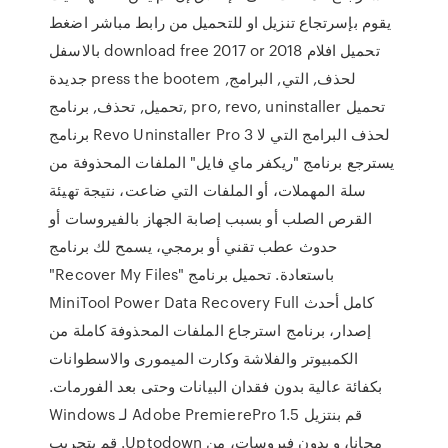
يقوم بإسرتجاع تنزيل او للتحميل من رابط مباشر اضغط
بالاسفل download free 2017 or 2018 تحميل افلام
جديدة press the bootem لحذف, التي, البرامج,
تحميل, تحذف, برنامج, pro, revo, uninstaller تحميل
برنامج Revo Uninstaller Pro 3 لحذف البرامج التي لا
يسترجع برنامج "ريكفر ماي فايل" الملفات المحذوفة من
سلة المهملات، أو الملفات التي ضاعت، نتيجة تهيئة
القرص الصلب أو بسبب إصابة الجهاز بالفيروسات أو
حدوث عطب تقني أو برمجي، يسمح لك برنامج
"Recover My Files" باستعادة. تحميل برنامج
MiniTool Power Data Recovery Full كامل أحدث
إصدار، برنامج استرجاع الملفات المحذوفة كاملة من
الكمبيوتر والفلاشة وكارت الميمورى والاسطوانات
بكفائة عالية بدون فقدان البيانات وحتى بعد الفورمات.
‫قم بنتزيل Adobe PremierePro 1.5 لـ Windows
مجانا، و بدون فيروسات، من Uptodown. قم بتجريب