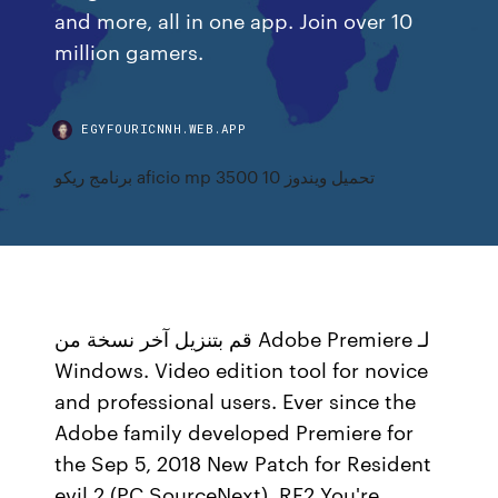
and more, all in one app. Join over 10
million gamers.
EGYFOURICNNH.WEB.APP
برنامج ريكو aficio mp 3500 تحميل ويندوز 10
قم بتنزيل آخر نسخة من Adobe Premiere لـ
Windows. Video edition tool for novice
and professional users. Ever since the
Adobe family developed Premiere for
the Sep 5, 2018 New Patch for Resident
evil 2 (PC SourceNext). RE2 You're