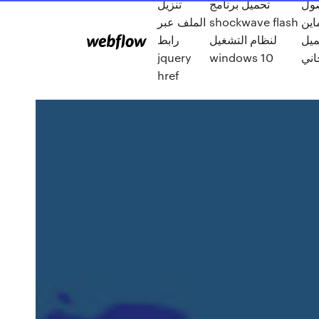
صول
تحميل برنامج
تنزيل
الملف عبر
shockwave flash
اين
ميل
لنظام التشغيل
رابط
jquery
windows 10
اني
href