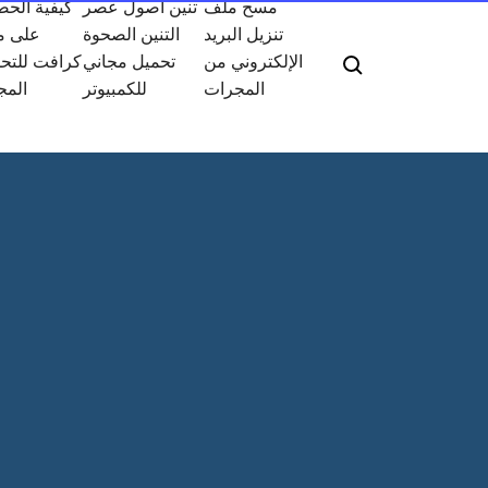
مسح ملف
تنين اصول عصر
كيفية الح
تنزيل البريد
التنين الصحوة
على م
الإلكتروني من
تحميل مجاني
كرافت للتح
المجرات
للكمبيوتر
المج